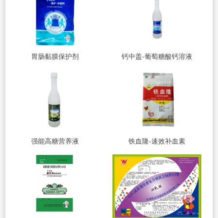
胃肠黏膜保护剂
钙中盖-葡萄糖酸钙溶液
强能高糖营养液
铁血隆-速效补血素