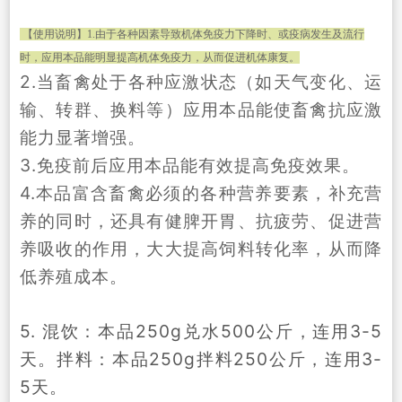
【使用说明】
1.
由于各种因素导致机体免疫力下降时、或疫病发生及流行
时，应用本品能明显提高机体免疫力，从而促进机体康复。
2.
当畜禽处于各种应激状态（如天气变化、运
输、转群、换料等）应用本品能使畜禽抗应激
能力显著增强。
3.
免疫前后应用本品能有效提高免疫效果。
4.
本品富含畜禽必须的各种营养要素，补充营
养的同时，还具有健脾开胃、抗疲劳、促进营
养吸收的作用，大大提高饲料转化率，从而降
低养殖成本。
5.
250g
500
3-5
混饮：本品
兑水
公斤，连用
250g
250
3-
天。
拌料：本品
拌料
公斤，连用
5
天。