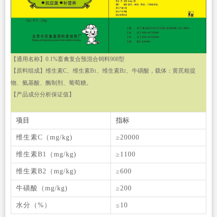
【通用名称】
0.1%
畜禽复合预混合饲料
908
型
【原料组成】维生素
C
、维生素
B
、维生素
B
、牛磺酸，载体：黄芪粗提
1
2
物、氨基酸、酶制剂、葡萄糖。
【产品成分分析保证值】
项目
指标
维生素
C
（
mg/kg)
≥
20000
维生素
B
1
（
mg/kg)
≥
1100
维生素
B
2
（
mg/kg)
≥
600
牛磺酸（
mg/kg)
≥
200
水分（
%
）
≤
10