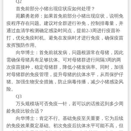
Q2
首免前部分小猪出现症状应如何处理？
苑麟勇老师：如果首免前部分小猪出现症状，说明免
疫程序存在问题。建议对全群进行补免，控制排毒量，并
通过血清学检测确定感染时间点，提前2-3周进行疫苗补
打，优化免疫时机。避免在发病时才进行免疫，确保疫苗
发挥预防作用。
向华博士：首免前就发病，问题根源常在母猪，因此
需确保母猪具有足够抗体。可对母猪群进行间隔3周的两
次疫苗接种，稳定母猪群，降低小猪发病率。同时，加强
对母猪群的免疫管理，提升母猪的抗体水平，从而保护仔
猪。加强生物安全措施，防止病毒传播，减少小猪感染风
险。
Q3
万头规模场可否免疫一针，若可以的话推迟到多少周
龄免疫比较合适？
向华博士：肯定不行。基础免疫至关重要，它为后续
的免疫效果奠定基础。初次免疫后抗体水平可能不高，但