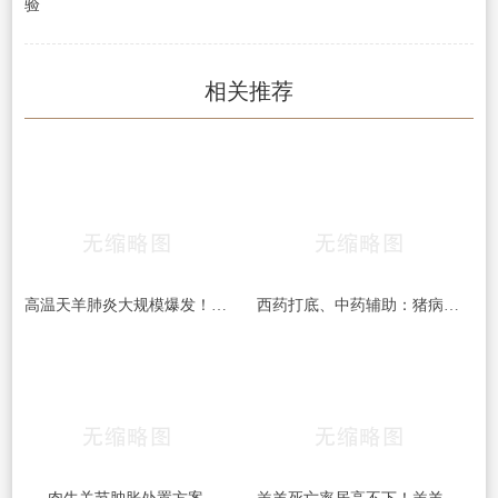
验
相关推荐
高温天羊肺炎大规模爆发！多杀性巴氏杆菌病高发，养殖户务必警惕
西药打底、中药辅助：猪病混合感染用药方案大全（附秋冬高发两种组合的完整处方）