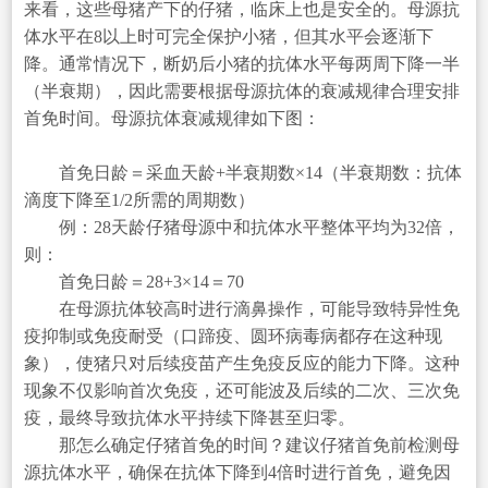
来看，这些母猪产下的仔猪，临床上也是安全的。母源抗
体水平在8以上时可完全保护小猪，但其水平会逐渐下
降。通常情况下，断奶后小猪的抗体水平每两周下降一半
（半衰期），因此需要根据母源抗体的衰减规律合理安排
首免时间。母源抗体衰减规律如下图：
首免日龄＝采血天龄+半衰期数×14（半衰期数：抗体
滴度下降至1/2所需的周期数）
例：28天龄仔猪母源中和抗体水平整体平均为32倍，
则：
首免日龄＝28+3×14＝70
在母源抗体较高时进行滴鼻操作，可能导致特异性免
疫抑制或免疫耐受（口蹄疫、圆环病毒病都存在这种现
象），使猪只对后续疫苗产生免疫反应的能力下降。这种
现象不仅影响首次免疫，还可能波及后续的二次、三次免
疫，最终导致抗体水平持续下降甚至归零。
那怎么确定仔猪首免的时间？建议仔猪首免前检测母
源抗体水平，确保在抗体下降到4倍时进行首免，避免因