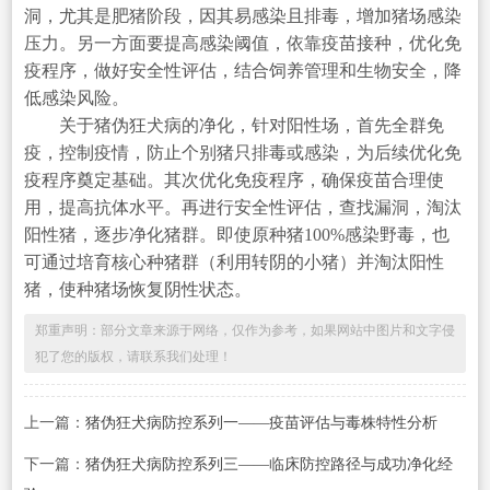
洞，尤其是肥猪阶段，因其易感染且排毒，增加猪场感染
压力。另一方面要提高感染阈值，依靠疫苗接种，优化免
疫程序，做好安全性评估，结合饲养管理和生物安全，降
低感染风险。
关于猪伪狂犬病的净化，针对阳性场，首先全群免
疫，控制疫情，防止个别猪只排毒或感染，为后续优化免
疫程序奠定基础。其次优化免疫程序，确保疫苗合理使
用，提高抗体水平。再进行安全性评估，查找漏洞，淘汰
阳性猪，逐步净化猪群。即使原种猪100%感染野毒，也
可通过培育核心种猪群（利用转阴的小猪）并淘汰阳性
猪，使种猪场恢复阴性状态。
郑重声明：部分文章来源于网络，仅作为参考，如果网站中图片和文字侵
犯了您的版权，请联系我们处理！
上一篇：
猪伪狂犬病防控系列一——疫苗评估与毒株特性分析
下一篇：
猪伪狂犬病防控系列三——临床防控路径与成功净化经