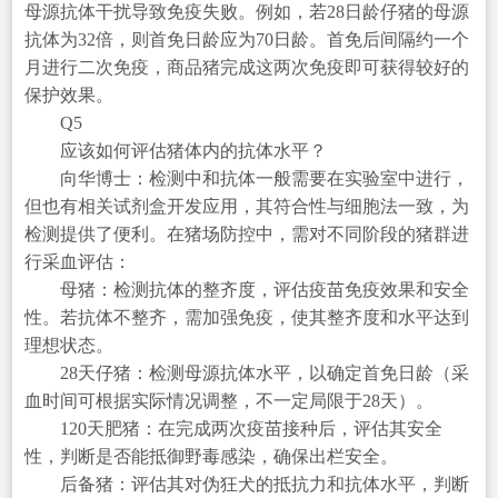
母源抗体干扰导致免疫失败。例如，若28日龄仔猪的母源
抗体为32倍，则首免日龄应为70日龄。首免后间隔约一个
月进行二次免疫，商品猪完成这两次免疫即可获得较好的
保护效果。
Q5
应该如何评估猪体内的抗体水平？
向华博士：检测中和抗体一般需要在实验室中进行，
但也有相关试剂盒开发应用，其符合性与细胞法一致，为
检测提供了便利。在猪场防控中，需对不同阶段的猪群进
行采血评估：
母猪：检测抗体的整齐度，评估疫苗免疫效果和安全
性。若抗体不整齐，需加强免疫，使其整齐度和水平达到
理想状态。
28天仔猪：检测母源抗体水平，以确定首免日龄（采
血时间可根据实际情况调整，不一定局限于28天）。
120天肥猪：在完成两次疫苗接种后，评估其安全
性，判断是否能抵御野毒感染，确保出栏安全。
后备猪：评估其对伪狂犬的抵抗力和抗体水平，判断