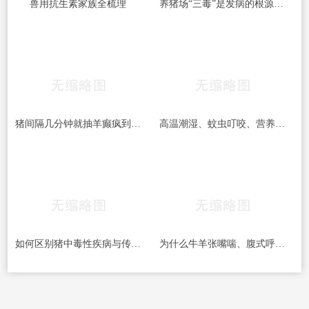
兽用抗生素家族全梳理
养猪场“三毒”是发病的根源！搞好防治很重要！
猪间隔几分钟就抽羊癫疯到底得了什么病呢？
高温潮湿、蚊虫叮咬、营养不均——猪湿疹三大诱因及预防对策
如何区别猪中毒性疾病与传染病？
为什么牛羊张嘴喘、腹式呼吸不能一上来就打氟苯尼考多西环素、卡那霉素泰乐菌素等？而是先打氨茶碱、呋塞米、地塞米松？