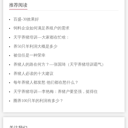
推荐阅读
百盛-30效果好
饲料企业如何满足养殖户的需求
天宇养猪培训---大家都在忙啥：
养50只羊利润大概是多少
被信任是一种荣幸
养猪人的路在何方？---张国琦（天宇养猪培训霸气）
养猪人必读的十大建议
每年养猪人都发愁 他们都在愁什么？
天宇养猪培训---李艳梅：养猪户要坚强，挺得住
圈养100只羊的利润有多少？
关注我们