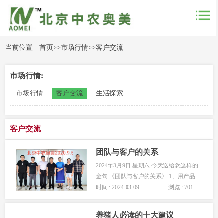
当前位置：
首页
>>
市场行情
>>
客户交流
市场行情:
市场行情
客户交流
生活探索
客户交流
团队与客户的关系
2024年3月9日 星期六 今天送给您这样的
金句 《团队与客户的关系》 1、用产品
去征服客户， 2、用效果去激发客户，
时间 : 2024-03-09
浏览 : 701
&
养猪人必读的十大建议