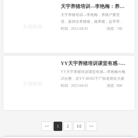
天宇养猪培训---李艳梅：养猪户要坚强，挺得住
天宇养猪培训---李艳梅：养猪户要坚
强，挺得住养猪难，难养猪，起早早，
贪黑黑，整天恰和猪猪睡，吃不好穿也
时间 : 2023-04-01
浏览 : 748
不好，时光慢慢催人老，低迷猪价无法
想，没心没肺网里荡，总想这···
YY天宇养猪培训课堂有感---李艳梅
YY天宇养猪培训课堂有感---李艳梅今晚
20点整，在YY 80302于广秋老师在大家
的建议下浅谈了散养户养猪的发展趋
时间 : 2023-04-01
浏览 : 806
势，他说养殖母猪的产子时间拉开，盲
目的养殖导致大量集中饲养，···
<<
1
2
1/2
>>