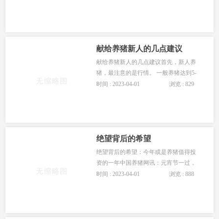
大多会描述这些愿景：猪吃了这饲料以
后粪便黑，长势好，皮红···
献给养猪新人的几点建议
献给养猪新人的几点建议首先，新人养
猪，最注意的是行情。 一般养猪达到5-
6年以上的老养猪户大多都能对行情有个
时间 : 2023-04-01
浏览 : 829
比较好的把控。 如果您是新人， 因为看
了别人赚钱而养猪的，···
绝望背后的希望
绝望背后的希望：今年或是养猪值得投
资的一年中国养猪网讯：元宵节一过，
传统意义上的年也就过完了，生产生活
时间 : 2023-04-01
浏览 : 888
又恢复常态。作为生猪养殖户（企
业），年前刚卖掉一批生猪，也···