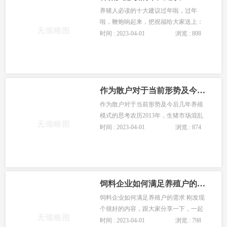
养猪人必读的十大建议过年啦，过年
啦，鞭炮响起来，把祝福给大家送上：
我们养猪人的愿望：愿猪价不大起大落;
时间 : 2023-04-01
浏览 : 808
愿黑心厂家越来越少;愿不再有猪场强拆;
愿补贴能及时到位;愿地方···
作为散户对于当前形势及今后几年养殖模式的思考
作为散户对于当前形势及今后几年养殖
模式的思考农历2013年，生猪市场混乱
离奇，淡季不淡，旺季不旺，市场多
时间 : 2023-04-01
浏览 : 874
变，究其本因，还是由供求关系所决定
的。供不应求，价格上涨，供···
饲料企业如何满足养殖户的需求
饲料企业如何满足养殖户的需求 刚发现
个很好的内容，跟大家分享一下，一起
来探讨！ 饲料企业向养殖户推荐产品，
时间 : 2023-04-01
浏览 : 798