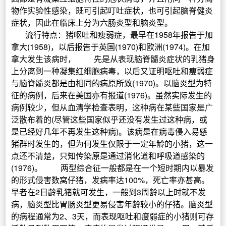
物作实验性感染，既可引起叮吐症状，也可引起脑脊健炎
症状，因此在临床上分为六肠炎型和脑炎型。
流行特点：猪呕吐和瘦弱症，最早在1958年报告于加
拿大(1958)，以后报告于英国(1970)和欧洲(1974)。在加
拿大发生该病时， 先是从表现脑脊髓炎症状的乳猪身
上分离到一种凝集红细胞病毒，以后又证明呕吐和瘦弱症
与脑脊髓炎都是由相同的病原所致(1970)。以脑炎型为特
征的病例，后来在美国亦有报道(1976)。虽然实际发生的
病例较少，但从血清学检查表明，这种病在某些国家是广
泛散布着的(尽管这些国家似乎还没有发生过这种病，或
是已经好几年不再发生这种病)。该病是在病毒侵入易感
猪群时发生的，但为何发生仅限于一定年龄的小猪，这一
点还不清楚，只知传染原是通过消化道和呼吸道感染的
(1976)。 两型综合征一般都是在一个短时期内以暴发
的形式侵害数窝仔猪，发病率达100%，死亡率亦甚高。
早者在2日龄乳猪就可发生，一般到3周龄以上时就不发
病，脑炎型比胃肠炎型更易侵害年龄较小的仔猪。脑炎型
的病程通常为2、3天，而表现呕吐和瘦弱症的小猪则可存