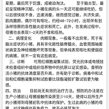
星期，最后死于饥饿，成被迫淘汰。 至于脑炎型，最
初呈现精神沉郁。小猪在病的头一天还可能继续吃奶，但
以后很快就不食，迅速消瘦，继而感觉过敏，共济失调，
肌肉震颇，偶尔可有呕吐，约经48~72小时，出现伴有划
泳样惊厥的急性脑炎症状和死亡。此外，在发病过程中，
母猪也会表现1~2天的不食和低热。
二、病理变化 肉眼现象，一般看不出异常，死于有
脑炎症状的小猪，具有非化脓性脑脊髓炎、血管周围袖套
状病变及神经细胞坏死等现象，但单纯表现呕吐和便弱症
的病猪，就不一定有这些病变。
三、诊断 可用红细胞凝集试验、荧光抗体或电镜技
术检查组织中或组织培养物中的抗原以证实感染。查明存
活小猪的抗体滴度是否升高，亦有助于诊断。病毒中和试
验和红细胞凝集抑制试脸要比琼脂凝胶扩散试验更为敏
感。
四、防治 目前尚无有效的治疗方法。预防的办法是在
生产小猪前让母猪接触传染原至少10天，使得以后所生产
的小猪得到母猪初乳中抗体的保护。生过此病的小猪的母
猪，对这种病也有免疫力，故不必将其淘汰。