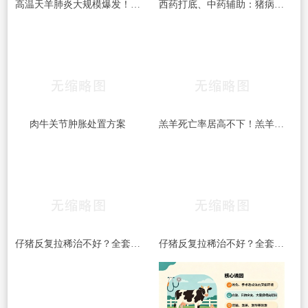
高温天羊肺炎大规模爆发！多杀性巴氏杆菌病高发，养殖户务必警惕
西药打底、中药辅助：猪病混合感染用药方案大全（附秋冬高发两种组合的完整处方）
肉牛关节肿胀处置方案
羔羊死亡率居高不下！羔羊常见5大杀手病，早发现、早预防，少伤亡！
仔猪反复拉稀治不好？全套处理方案收好
仔猪反复拉稀治不好？全套处理方案收好