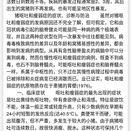
活数日到数周不等。疾病的暴发过程通常是2、3周，其后
出生的窝猪则不再发病。也有可能呈地区性暴发。
猪呕吐和瘦弱症的症状、诊断与防治 虽然对猪呕
吐和瘦弱症的发病原因还不完全了解，但可假定，它和由
冠状病毒引起的脑脊健炎可能是同一种病的两个极端表
现，并且这两种症状型在同一次暴发中往往都能见到。病
毒毒株致病性的差异以及年龄和窝猪易感性的差异，都会
影响到发病的病型。从具有急性脑脊盈炎的病脑中可以分
离到病毒，然而在慢性呕吐和瘦弱症的病例，既查不到病
毒，也石不到脑脊髓炎。可能呕吐和瘦弱症也和脑脊髓炎
一样，系属于中枢性的，只不过在其慢性病理过程中病毒
已被排除和炎症病变已经消散而已。业已证实，呕吐和瘦
弱症的抗原物质存在于患猪的胃壁(1976)。
一、临床症状 呕吐和瘦弱症的最先出现的症状
是吐出黄绿色呕吐物，伴有食欲停止和渴感。特征是欲饮
不能，体温一般正常或轻度升高，只有少数病例在旱期有
24小时短暂的发热反应(达40.5℃)。粪便常干而硬，可能
出现腹泻，但不严重，多发生于较大的小猪。由于病猪呕
吐可连续数日，故很快消瘦、脱水。这种状态可保持几个