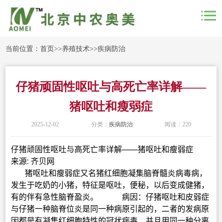
当前位置：
首页
>>
养殖技术
>>
疾病防治
仔猪顽固性呕吐与高死亡率详解——
猪呕吐和瘦弱症
2025-12-02
分类：
疾病防治
阅读：220
仔猪顽固性呕吐与高死亡率详解——猪呕吐和瘦弱症
来源: 齐贝网
猪呕吐和瘦弱症又名猪红细胞凝集脑脊髓炎病毒病，
发生于吃奶的小猪，特征是呕吐，便秘，以后变成健猪，
有的伴有急性脑脊盈炎。
病因：仔猪呕吐和皮弱症
与仔猪一种脑脊位炎是同一种病原引起的，二者的发病原
因都是有凝集红细胞特性的冠状病毒，并且用同一种分离