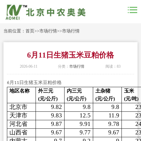
当前位置：
首页
>>
市场行情
>>
市场行情
6月11日生猪玉米豆粕价格
2026-06-11
分类：
市场行情
阅读：83
月
日生猪玉米豆粕价格
6
11
地区名称
外三元
内三元
土杂猪
玉米
(元/公斤)
(元/公斤)
(元/公斤)
(元/吨)
北京市
9.82
9.8
9.8
2
天津市
9.83
12.5
11.9
2
河北省
9.87
9.91
9.78
2
山西省
9.67
9.77
9.67
2
内蒙古
9.7
9.2
9
2