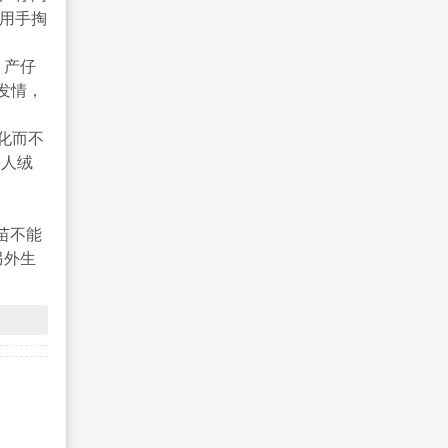
，用手掏
，产仔
天发情，
化而不
+人绒
苗不能
另外生