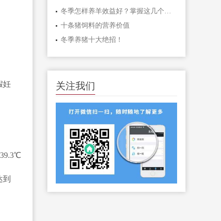
冬季怎样养羊效益好？掌握这几个关键技巧不用愁！
十条猪饲料的营养价值
冬季养猪十大绝招！
假妊
关注我们
9.3℃
达到