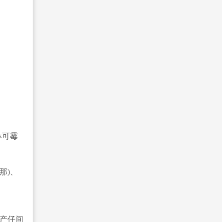
林可霉
那)、
产仔间