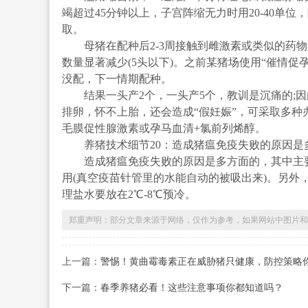
竭超过45分钟以上，子宫阵缩无力时用20-40
取。
母猪在配种后2-3周接触到雌激素或类似的药物
数量显著减少(5头以下)。之前某猪场使用“催情促孕
没配，下一情期配种。
结果一头产2个，一头产5个，教训是沉痛的;因
排卵，怀不上胎，还会造成“假妊娠”，可采取多种
毛膜促性腺激素或孕马血清+氯前列烯醇。
养猪技术细节20：造成猪瘟免疫失败的原因是
造成猪瘟免疫失败的原因是多方面的，其中主要
用(真空疫苗针管里的水能自动的被吸出来)。另
理盐水要放在2℃-8℃预冷。
郑重声明：部分文章来源于网络，仅作为参考，如果网站中图片和
上一篇：
警惕！黄曲霉毒素正在威胁猪只健康，防控策略
下一篇：
春季养猪必看！这些注意事项你都知道吗？