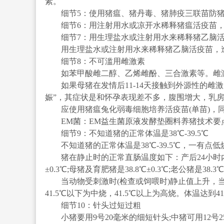
素。
细节5：使用猪瘟、猪丹毒、猪肺疫三联苗防猪
细节6：用注射用水或凉开水稀释猪瘟活疫苗，
细节7：用生理盐水或注射用水来稀释猪乙脑活
用生理盐水或注射用水来稀释猪乙脑活疫苗，造
细节8：不可滥用雌激素
如苯甲酸雌二醇、乙烯雌酚、三合激素等。雌激
如果母猪在发情后11-14天接触到外源性的雌
娠”，其症状是和怀孕表现差不多，腹围增大，乳
应使用猪瘟兔化弱毒细胞培养活疫苗(单苗)，同时
EM菌：EM益生菌原液发酵垫圈料养猪技术要
细节9：不知道猪的正常体温是38℃-39.5℃
不知道猪的正常体温是38℃-39.5℃，一有点
猪在静止时的正常直肠温度如下：产后24小时内是40.0
±0.3℃;母猪及育肥猪是38.8℃±0.3℃;老公猪是38.3℃
当动物受刺激时(检查或饲喂时)静止值上升，当外
41.5℃以下为中烧，41.5℃以上为高烧。体温达到
细节10：针头过短过粗
小猪要用9号20毫米的细短针头;中猪可用12号25-