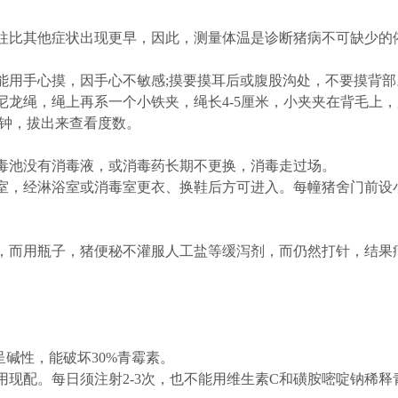
比其他症状出现更早，因此，测量体温是诊断猪病不可缺少的
。
用手心摸，因手心不敏感;摸要摸耳后或腹股沟处，不要摸背部
绳，绳上再系一个小铁夹，绳长4-5厘米，小夹夹在背毛上，
分钟，拔出来查看度数。
池没有消毒液，或消毒药长期不更换，消毒走过场。
，经淋浴室或消毒室更衣、换鞋后方可进入。每幢猪舍门前设
而用瓶子，猪便秘不灌服人工盐等缓泻剂，而仍然打针，结果
碱性，能破坏30%青霉素。
配。每日须注射2-3次，也不能用维生素C和磺胺嘧啶钠稀释