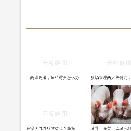
高温高湿，饲料霉变怎么办
高温天气养猪效益低？掌握这四项催肥技术，夏季出栏一样有保障