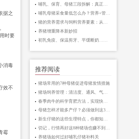
哺乳、保育、母猪三段拆解：真正的猪群健康管理，从来不是靠药堆出来的
依据之
哺乳母猪采食量低怎么办？营养+管理+饲喂时间调整，细节全在这
猪的营养需求与饲料营养要素：从氨基酸到水质的基础问答
。
养猪增重降本新妙招
用时要
初乳免疫、保温剪牙、平缓断奶……仔猪健康成长的几个关键环节
小消毒
推荐阅读
猪场常用的7种母猪促进母猪发情措施
疗效不
猪场饲养管理：清洁度、通风、气温等都能影响到猪只健康，最重要的仍是卫生？
春季肉牛的科学育肥方法，实现快速育肥
母猪怎样才能多产仔？必须做到这3点！
新生仔猪的这些生理特点，你都知道吗？
切记，行情再好这8种猪场也赚不到钱！
青霉
养猪场如何过好哺乳仔猪补料关