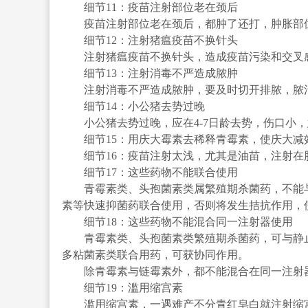
细节11：疫苗注射部位老在颈后
疫苗注射部位老在颈后，都肿了还打，肿胀部位
细节12：注射猪瘟疫苗不换针头
注射猪瘟疫苗不换针头，造成疫苗污染和交叉感
细节13：注射消毒不严造成脓肿
注射消毒不严造成脓肿，要及时切开排脓，脓汁
细节14：小公猪去势过晚
小公猪去势过晚，应在4-7日龄去势，伤口小，
细节15：用庆大霉素去稀释青霉素，使庆大减
细节16：疫苗注射太浅，尤其是油苗，注射在
细节17：这些药物不能联合使用
青霉素类、头孢菌素类属繁殖期杀菌药，不能与氯
素等快速抑菌药联合使用，否则将发生拮抗作用，
细节18：这些药物不能混合同一注射器使用
青霉素类、头孢菌素类繁殖期杀菌药，可与静止期
多粘菌素类联合用药，可获协同作用。
除青霉素与链霉素外，都不能混合在同一注射
细节19：滥用缩宫素
滥用缩宫素，一遇难产不分青红皂白就注射缩宫素