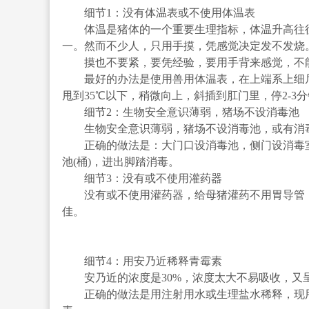
细节1：没有体温表或不使用体温表
体温是猪体的一个重要生理指标，体温升高往往
一。然而不少人，只用手摸，凭感觉决定发不发烧
摸也不要紧，要凭经验，要用手背来感觉，不能
最好的办法是使用兽用体温表，在上端系上细尼龙
甩到35℃以下，稍微向上，斜插到肛门里，停2-3
细节2：生物安全意识薄弱，猪场不设消毒池
生物安全意识薄弱，猪场不设消毒池，或有消毒
正确的做法是：大门口设消毒池，侧门设消毒室
池(桶)，进出脚踏消毒。
细节3：没有或不使用灌药器
没有或不使用灌药器，给母猪灌药不用胃导管，
佳。
细节4：用安乃近稀释青霉素
安乃近的浓度是30%，浓度太大不易吸收，又呈
正确的做法是用注射用水或生理盐水稀释，现用现