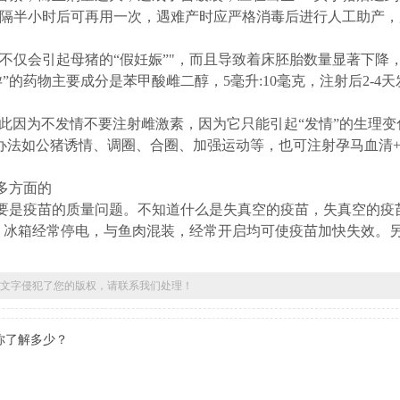
单位，隔半小时后可再用一次，遇难产时应严格消毒后进行人工助产
不仅会引起母猪的“假妊娠”"，而且导致着床胚胎数量显著下降
”的药物主要成分是苯甲酸雌二醇，5毫升:10毫克，注射后2-4
此因为不发情不要注射雌激素，因为它只能引起“发情”的生理变
办法如公猪诱情、调圈、合圈、加强运动等，也可注射孕马血清
多方面的
是疫苗的质量问题。不知道什么是失真空的疫苗，失真空的疫
外，冰箱经常停电，与鱼肉混装，经常开启均可使疫苗加快失效。
文字侵犯了您的版权，请联系我们处理！
你了解多少？