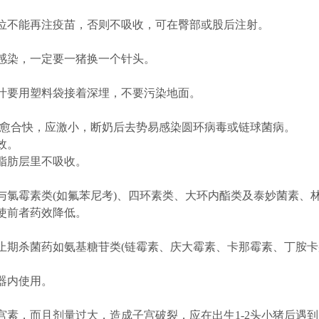
不能再注疫苗，否则不吸收，可在臀部或股后注射。
染，一定要一猪换一个针头。
要用塑料袋接着深埋，不要污染地面。
愈合快，应激小，断奶后去势易感染圆环病毒或链球菌病。
效。
脂肪层里不吸收。
霉素类(如氟苯尼考)、四环素类、大环内酯类及泰妙菌素、
使前者药效降低。
杀菌药如氨基糖苷类(链霉素、庆大霉素、卡那霉素、丁胺卡
器内使用。
，而且剂量过大，造成子宫破裂，应在出生1-2头小猪后遇到