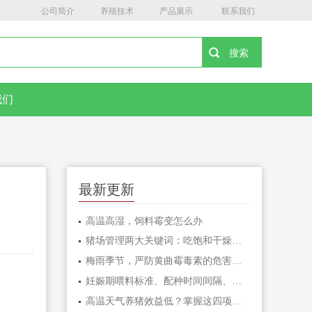
公司简介
养殖技术
产品展示
联系我们
我们
最新更新
高温高湿，饲料霉变怎么办
猪场管理两大关键词：吃饱和干燥，做到位了效益差不少
梅雨季节，严防黄曲霉毒素的危害！！！
妊娠期喂料标准、配种时间间隔、疫苗禁忌……这份养猪笔记值得收藏
高温天气养猪效益低？掌握这四项催肥技术，夏季出栏一样有保障