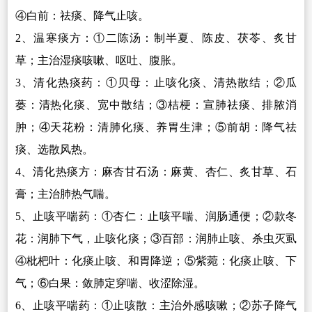
④白前：祛痰、降气止咳。
2
、温寒痰方：①二陈汤：制半夏、陈皮、茯苓、炙甘
草；主治湿痰咳嗽、呕吐、腹胀。
3
、清化热痰药：①贝母：止咳化痰、清热散结；②瓜
蒌：清热化痰、宽中散结；③桔梗：宣肺祛痰、排脓消
肿；④天花粉：清肺化痰、养胃生津；⑤前胡：降气祛
痰、选散风热。
4
、清化热痰方：麻杏甘石汤：麻黄、杏仁、炙甘草、石
膏；主治肺热气喘。
5
、止咳平喘药：①杏仁：止咳平喘、润肠通便；②款冬
花：润肺下气，止咳化痰；③百部：润肺止咳、杀虫灭虱
④枇杷叶：化痰止咳、和胃降逆；⑤紫菀：化痰止咳、下
气；⑥白果：敛肺定穿喘、收涩除湿。
6
、止咳平喘药：①止咳散：主治外感咳嗽；②苏子降气