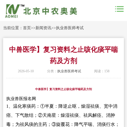
当前位置：
首页
>>
新闻资讯
>>
执业兽医师考试
中兽医学】复习资料之止咳化痰平喘
药及方剂
2026-05-10
分类：
执业兽医师考试
阅读：158
中兽医学】复习资料之止咳化痰平喘药及方剂
执业兽医报名网
1
、温化寒痰药：①半夏：降逆止呕，燥湿祛痰、宽中消
痞、下气散结；②天南星：燥湿祛痰、祛风解痉、消肿
毒；为祛风痰的主药；③旋覆花：降气平喘、消痰行水；