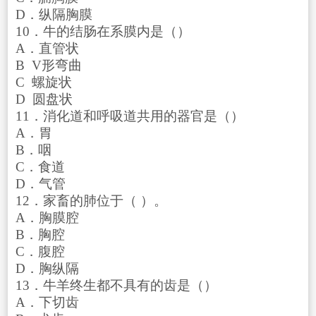
D．纵隔胸膜
10．牛的结肠在系膜内是（）
A．直管状
B V形弯曲
C 螺旋状
D 圆盘状
11．消化道和呼吸道共用的器官是（）
A．胃
B．咽
C．食道
D．气管
12．家畜的肺位于（ ）。
A．胸膜腔
B．胸腔
C．腹腔
D．胸纵隔
13．牛羊终生都不具有的齿是（）
A．下切齿