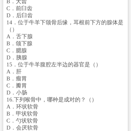
B．犬齿
C．前臼齿
D．后臼齿
14．位于牛羊下颌骨后缘，耳根前下方的腺体是
（）
A．舌下腺
B．颌下腺
C．腮腺
D．胰腺
15．位于牛羊腹腔左半边的器官是（）
A．肝
B．瘤胃
C．瓣胃
D．小肠
16.下列喉骨中，哪种是成对的？（）
A．环状软骨
B．甲状软骨
C．勺状软骨
D．会厌软骨