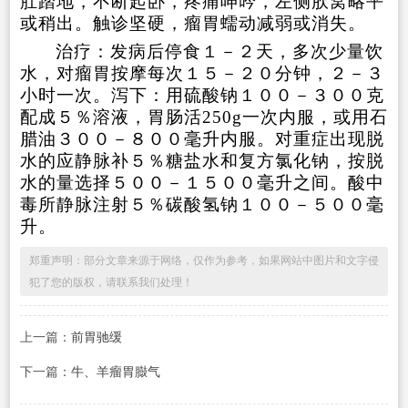
肚踏地，不断起卧，疼痛呻吟，左侧肷窝略平
或稍出。触诊坚硬，瘤胃蠕动减弱或消失。
治疗：发病后停食１－２天，多次少量饮
水，对瘤胃按摩每次１５－２０分钟，２－３
小时一次。泻下：用硫酸钠１００－３００克
配成５％溶液，胃肠活
250g一次内服，或用石
腊油３００－８００毫升内服。对重症出现脱
水的应静脉补５％糖盐水和复方氯化钠，按脱
水的量选择５００－１５００毫升之间。酸中
毒所静脉注射５％碳酸氢钠１００－５００毫
升。
郑重声明：部分文章来源于网络，仅作为参考，如果网站中图片和文字侵
犯了您的版权，请联系我们处理！
上一篇：
前胃驰缓
下一篇：
牛、羊瘤胃臌气