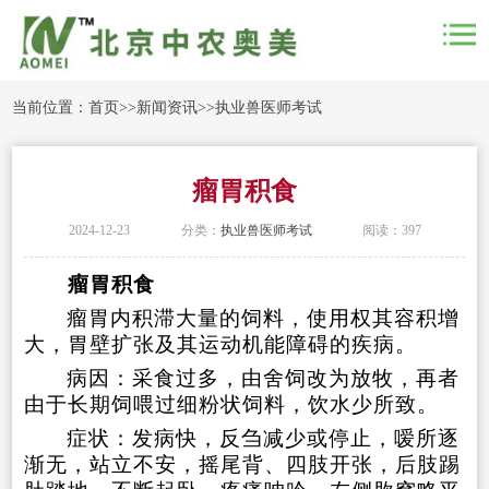
当前位置：
首页
>>
新闻资讯
>>
执业兽医师考试
瘤胃积食
2024-12-23
分类：
执业兽医师考试
阅读：397
瘤胃积食
瘤胃内积滞大量的饲料，使用权其容积增
大，胃壁扩张及其运动机能障碍的疾病。
病因：采食过多，由舍饲改为放牧，再者
由于长期饲喂过细粉状饲料，饮水少所致。
症状：发病快，反刍减少或停止，嗳所逐
渐无，站立不安，摇尾背、四肢开张，后肢踢